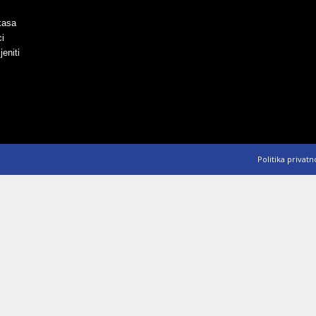
ckasa
i
eniti
Politika privatn