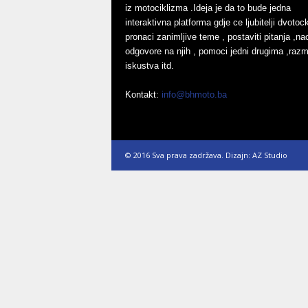
iz motociklizma .Ideja je da to bude jedna
interaktivna platforma gdje ce ljubitelji dvoto
pronaci zanimljive teme , postaviti pitanja ,nac
odgovore na njih , pomoci jedni drugima ,razmj
iskustva itd.
Kontakt:
info@bhmoto.ba
© 2016 Sva prava zadržava. Dizajn: AZ Studio