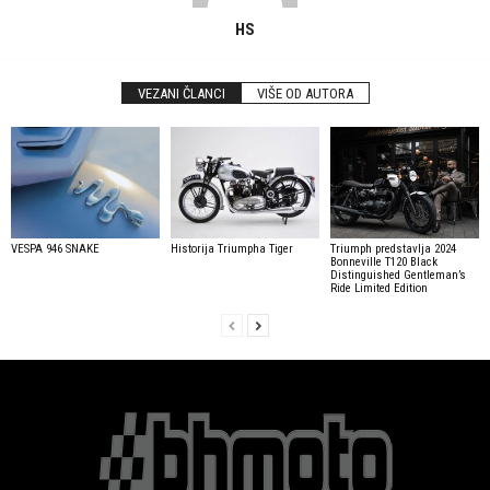
HS
VEZANI ČLANCI
VIŠE OD AUTORA
VESPA 946 SNAKE
Historija Triumpha Tiger
Triumph predstavlja 2024
Bonneville T120 Black
Distinguished Gentleman’s
Ride Limited Edition