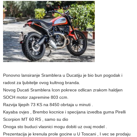
Ponovno lansiranje Sramblera u Ducatiju je bio bun pogodak i
radost za ljubitelje ovog kultnog branda.
Novog Ducati Sramblera Icon pokrece odlican zrakom haldjen
SOCH motor zapremine 803 ccm.
Razvija lijepih 73 KS na 8450 obrtaja u minuti .
Kayaba ovjes , Brembo kocnice i specijana izvedba guma Pirelli
Scorpion MT 60 RS , samo su dio
Onoga sto buduci vlasnici mogu dobiti uz ovaj model .
Prezentacija je krenula prole gocine u U Toscani , I vec se prodaju