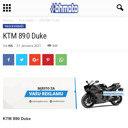
Početna
Proizvođači
KTM 890 Duke
PROIZVOĐAČI
KTM 890 Duke
Od
HS
-
31. Januara 2021.
869
KTM 890 Duke