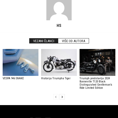
HS
VEZANI ČLANCI
VIŠE OD AUTORA
VESPA 946 SNAKE
Historija Triumpha Tiger
Triumph predstavlja 2024
Bonneville T120 Black
Distinguished Gentleman’s
Ride Limited Edition