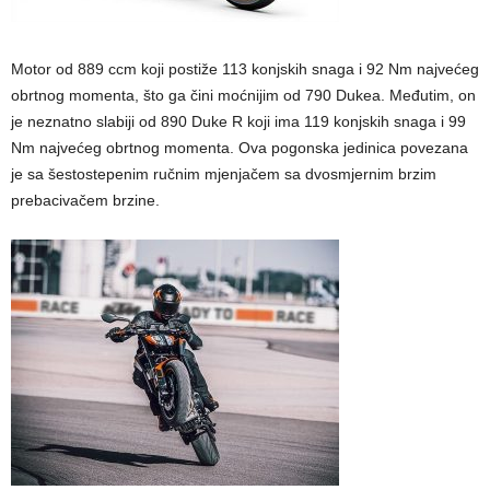
Motor od 889 ccm koji postiže 113 konjskih snaga i 92 Nm najvećeg
obrtnog momenta, što ga čini moćnijim od 790 Dukea. Međutim, on
je neznatno slabiji od 890 Duke R koji ima 119 konjskih snaga i 99
Nm najvećeg obrtnog momenta. Ova pogonska jedinica povezana
je sa šestostepenim ručnim mjenjačem sa dvosmjernim brzim
prebacivačem brzine.