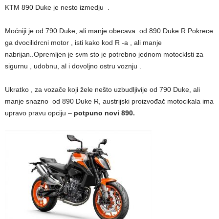
KTM 890 Duke je nesto izmedju .
Moćniji je od 790 Duke, ali manje obecava od 890 Duke R.Pokrece
ga dvocilidrcni motor , isti kako kod R -a , ali manje
nabrijan..Opremljen je svm sto je potrebno jednom motocklsti za
sigurnu , udobnu, al i dovoljno ostru voznju .
Ukratko , za vozače koji žele nešto uzbudljivije od 790 Duke, ali
manje snazno od 890 Duke R, austrijski proizvođač motocikala ima
upravo pravu opciju –
potpuno novi 890.